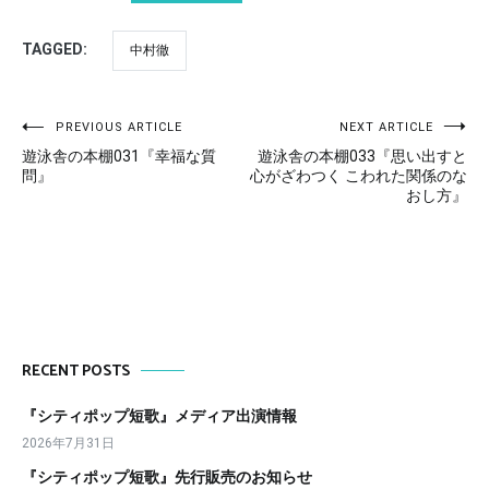
TAGGED:
中村徹
Post
PREVIOUS ARTICLE
NEXT ARTICLE
遊泳舎の本棚031『幸福な質
遊泳舎の本棚033『思い出すと
navigation
問』
心がざわつく こわれた関係のな
おし方』
RECENT POSTS
『シティポップ短歌』メディア出演情報
2026年7月31日
『シティポップ短歌』先行販売のお知らせ