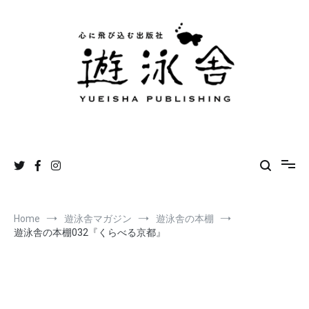
Skip
to
content
遊泳舎
心に飛び込む出版社
Home
遊泳舎マガジン
遊泳舎の本棚
遊泳舎の本棚032『くらべる京都』