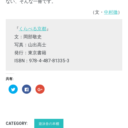
ない、そんな一冊です。
（文・
中村徹
）
『
くらべる京都
』
文：岡部敬史
写真：山出高士
発行：東京書籍
ISBN：978-4-487-81335-3
共有:
Click
Click
Click
to
to
to
share
share
share
on
on
on
Twitter
Facebook
Google+
(Opens
(Opens
(Opens
in
in
in
new
new
new
window)
window)
window)
CATEGORY:
遊泳舎の本棚